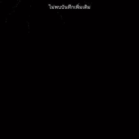
ไม่พบบันทึกเพิ่มเติม