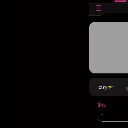
ยี่ห้อ