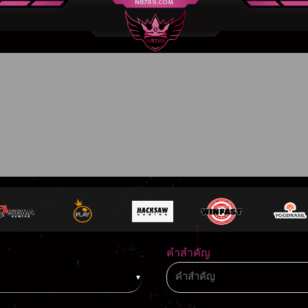
NB789.COM
หน้าแรก
ฝาก
ถอนเงิน
คาสิโนสด
สล็อต
ตกปลา
คำสำคัญ
▼
7-11
โปรโมชั่น
แนะนำเพื่อ