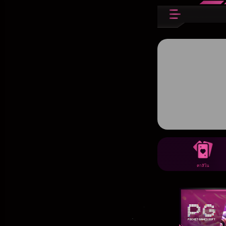
คาสิโน