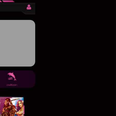
เกมส์ยิงปลา
น