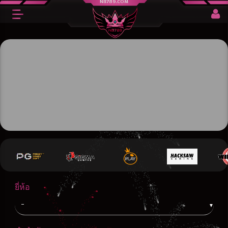
NB789.COM
หน้าแรก
ฝาก
ถอนเงิน
คาสิโนสด
สล็อต
ตกปลา
ยี่ห้อ
▼
7-11
โปรโมชั่น
แนะนำเพื่อน