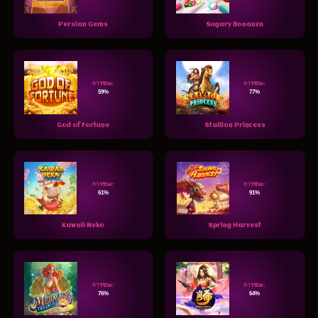
Persian Gems
Sugary Bonanza
การชนะ:
การชนะ:
59%
77%
God of Fortune
Stallion Princess
การชนะ:
การชนะ:
61%
91%
Kawaii Neko
Spring Harvest
การชนะ:
การชนะ:
76%
64%